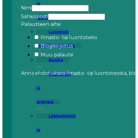
ja
Nimi
Sähköposti
luontoteot
Palautteen aihe
Luonnon
Ilmasto- tai luontoteko
Blogikirjoitus
monimuotoisuus
Muu palaute
Ruoka
Anna ehdotuksesi ilmasto- tai luontoteosta, blo
Asuminen
ja
energia
Liikkuminen
ja