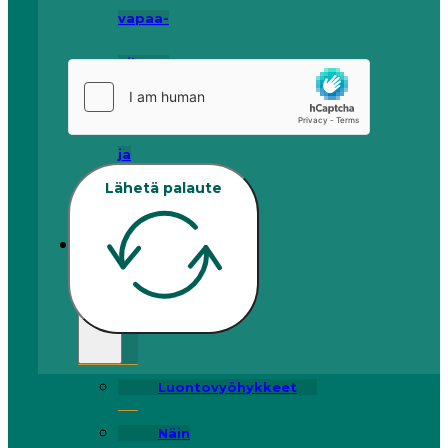
vapaa-
aika
Ostokset
ja
Lähetä palaute
kierrätys
Luontoa
pihoille!
Luontovyöhykkeet
Näin