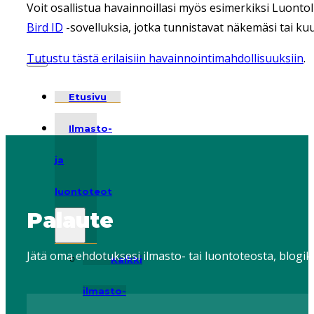
Voit osallistua havainnoillasi myös esimerkiksi Luontol
tämä on
Bird ID
-sovelluksia, jotka tunnistavat näkemäsi tai kuu
tärkeää?
Tutustu tästä erilaisiin havainnointimahdollisuuksiin
.
Etusivu
Ilmasto-
ja
luontoteot
Palaute
Jätä oma ehdotuksesi ilmasto- tai luontoteosta, blogik
Kaikki
ilmasto-