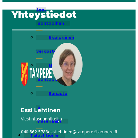
teet
Yhteystiedot
luontopihan
Ekologinen
verkosto
Miksi
luontopiha?
Sanasto
ja
Essi Lehtinen
Viestintäsuunnittelija
materiaalit
040 562 5783
essi.lehtinen@tampere.fi
tampere.fi
Taloyhtiöille