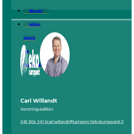
Blogit
Miksi
tämä
on
tärkeää?
Carl Willandt
Viestintäpäällikkö
040 806 3414
carl.willandt@tampere.fi
ekokumppanit.fi