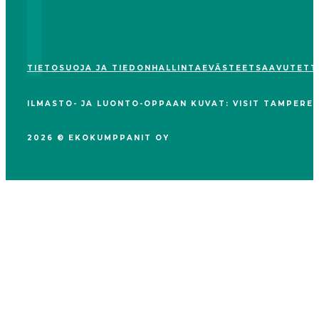
TIETOSUOJA JA TIEDONHALLINTA
EVÄSTEET
SAAVUTETT
ILMASTO- JA LUONTO-OPPAAN KUVAT: VISIT TAMPERE (
2026 © EKOKUMPPANIT OY