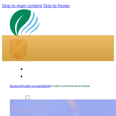
Skip to main content
Skip to footer
Etusivu
Ilmasto-
ja
Etusivu
Ilmasto ja luontoteot
Ilmoita luontohavainnoistasi
luontoteot
Kaikki
ilmasto-